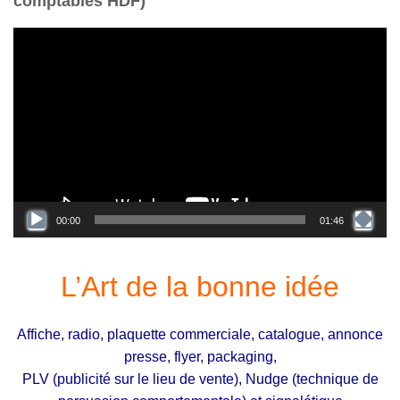
comptables HDF)
L
e
c
t
e
u
r
v
i
d
00:00
01:46
é
o
L’Art de la bonne idée
Affiche, radio, plaquette commerciale, catalogue, annonce
presse, flyer, packaging,
PLV (publicité sur le lieu de vente), Nudge (technique de