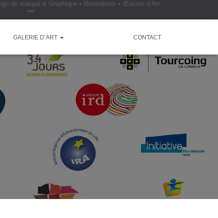
ign de marque & Graphique • Illustrations • Œuvres d’Art
•••
GALERIE D’ART
RÉFÉRENCES
CONTACT