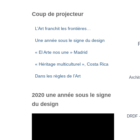
Coup de projecteur
L’Art franchit les frontières…
Une année sous le signe du design
« El Arte nos une » Madrid
« Héritage multiculturel », Costa Rica
Dans les règles de l’Art
Archi
2020 une année sous le signe
du design
DRDF 
L
e
c
t