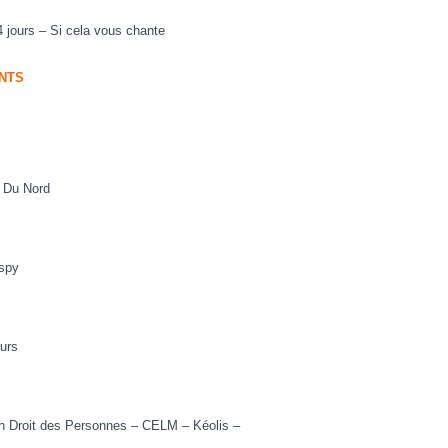
4 jours
–
Si cela vous chante
ENTS
s Du Nord
spy
ou
rs
en Droit des Personnes
–
CELM
–
Kéolis
–