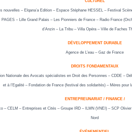
CULTUREL
es nouvelles – Elqana’a Edition – Espace Stéphane HESSEL – Festival Scènes 
PAGES – Lille Grand Palais –
Les Pionniers de France – Radio France (Orc
d’Anzin – La Tribu – Villa Opéra – Ville de Faches 
DÉVELOPPEMENT DURABLE
Agence de L’eau – Gaz de France
DROITS FONDAMENTAUX
ion Nationale des Avocats spécialistes en Droit des Personnes – CDDE – D
et à l’Egalité
–
Fondation de France (festival des solidarités) – Mères pour 
ENTREPREUNARIAT / FINANCE /
o – CELM – Entreprises et Cités – Groupe IRD – ILMN (VNEI)
– SCP Olivier 
Nord
ÉVÉNEMENTIEL