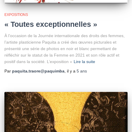
EXPOSITIONS
« Toutes exceptionnelles »
À l’occasion de la Journée internationale des droits des femmes,
l’artiste plasticienne Paquita a créé des œuvres picturales et
présenté une série de photos en noir et blanc permettant de
réfléchir sur le statut de la Femme en 2021 et son rôle actif et
positif dans la société. L’exposition «
Lire la suite
Par
paquita.traore@paquimba
, il y a
5 ans