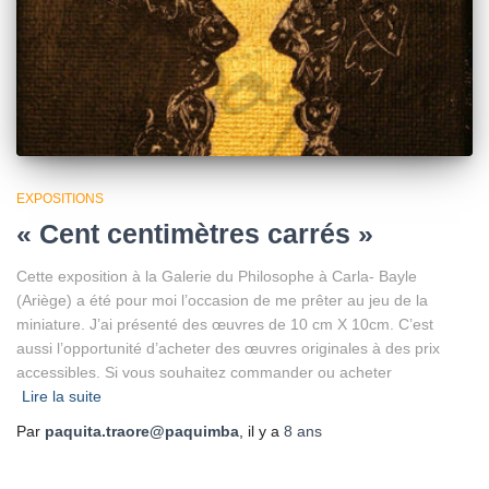
EXPOSITIONS
« Cent centimètres carrés »
Cette exposition à la Galerie du Philosophe à Carla- Bayle
(Ariège) a été pour moi l’occasion de me prêter au jeu de la
miniature. J’ai présenté des œuvres de 10 cm X 10cm. C’est
aussi l’opportunité d’acheter des œuvres originales à des prix
accessibles. Si vous souhaitez commander ou acheter
Lire la suite
Par
paquita.traore@paquimba
, il y a
8 ans