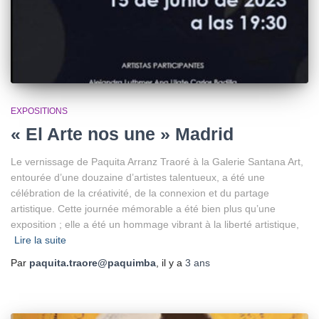
EXPOSITIONS
« El Arte nos une » Madrid
Le vernissage de Paquita Arranz Traoré à la Galerie Santana Art,
entourée d’une douzaine d’artistes talentueux, a été une
célébration de la créativité, de la connexion et du partage
artistique. Cette journée mémorable a été bien plus qu’une
exposition ; elle a été un hommage vibrant à la liberté artistique,
Lire la suite
Par
paquita.traore@paquimba
, il y a
3 ans